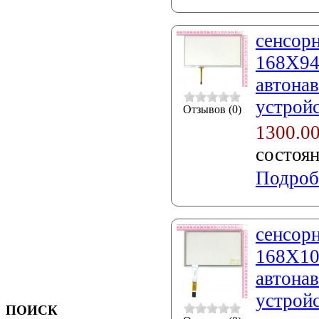
сенсорн
168X94
автонав
устройс
Отзывов (0)
1300.0
состоя
Подроб
сенсорн
168X10
автонав
устройс
ПОИСК