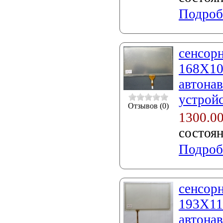
Подроб
сенсорн
168X10
автонав
устройс
Отзывов (0)
1300.0
состоя
Подроб
сенсорн
193X11
автонав