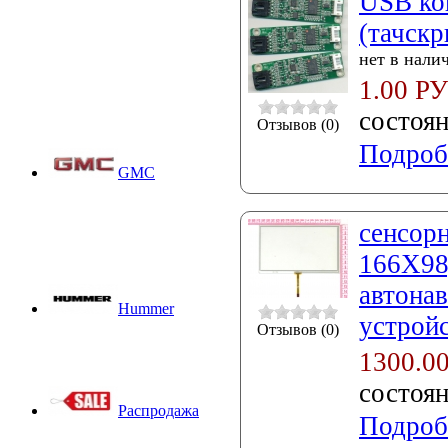
USB ко
(тачскр
нет в нали
1.00 Р
состоя
Отзывов (0)
Подроб
GMC
сенсорн
166X98
автонав
Hummer
устройс
Отзывов (0)
1300.0
состоя
Распродажа
Подроб