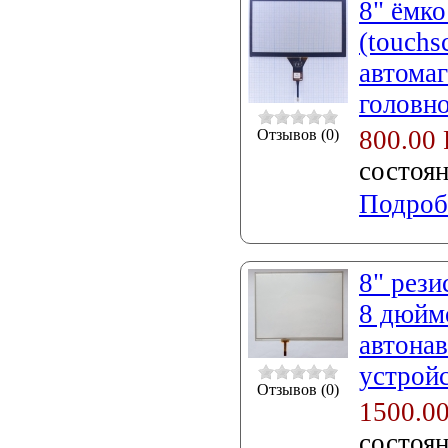
8" ёмко
(touch
автомаг
головно
800.00
Отзывов (0)
состоя
Подроб
8" рези
8 дюйм
автонав
устройс
Отзывов (0)
1500.0
состоя