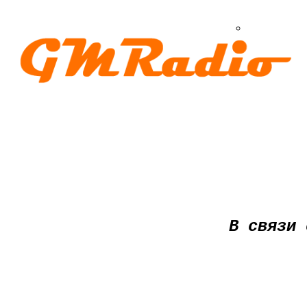
8
В связи